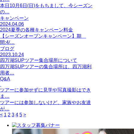
本日10月6日(日)をもちまして、今シーズン
の…
キャンペーン
2024.04.06
2024夏季の各種キャンペーン料金
【シーズンオープンキャンペーン】期
間:4/…
ブログ
2023.10.24
四万湖SUPツアー集合場所について
四万湖SUPツアーの集合場所は、四万湖利
用者…
Q&A
ツアーに参加せずに見学や写真撮影はでき
ま…
ツアーには参加しないけど、家族やお友達
が…
<
1
2
3
4
5
>