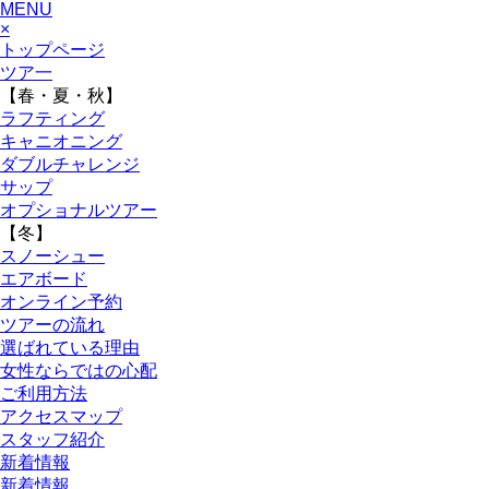
MENU
×
トップページ
ツア一
【春・夏・秋】
ラフティング
キャニオニング
ダブルチャレンジ
サップ
オプショナルツアー
【冬】
スノーシュー
エアボード
オンライン予約
ツアーの流れ
選ばれている理由
女性ならではの心配
ご利用方法
アクセスマップ
スタッフ紹介
新着情報
新着情報