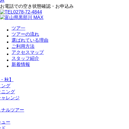
お電話での空き状態確認・お申込み
0278-72-4844
ツア一
ツアーの流れ
選ばれている理由
ご利用方法
アクセスマップ
スタッフ紹介
新着情報
・秋】
ィング
オニング
チャレンジ
ョナルツアー
シュー
ード