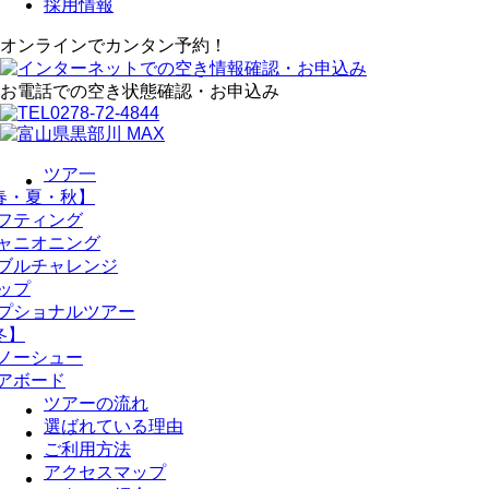
採用情報
オンラインでカンタン予約！
お電話での空き状態確認・お申込み
0278-72-4844
ツア一
春・夏・秋】
フティング
ャニオニング
ブルチャレンジ
ップ
プショナルツアー
冬】
ノーシュー
アボード
ツアーの流れ
選ばれている理由
ご利用方法
アクセスマップ