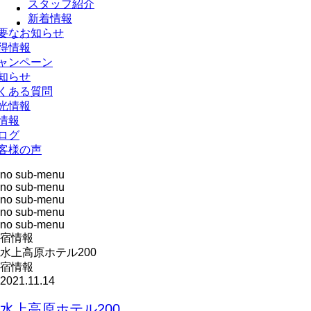
スタッフ紹介
新着情報
要なお知らせ
得情報
ャンペーン
知らせ
くある質問
光情報
情報
ログ
客様の声
no sub-menu
no sub-menu
no sub-menu
no sub-menu
no sub-menu
宿情報
水上高原ホテル200
宿情報
2021.11.14
水上高原ホテル200