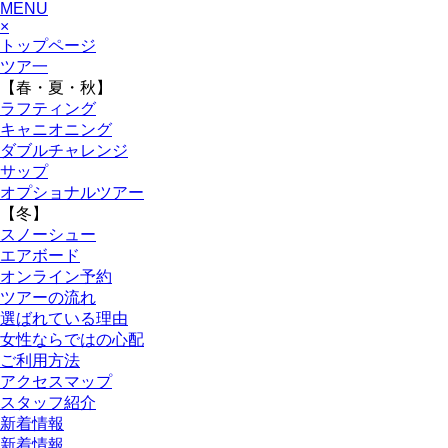
MENU
×
トップページ
ツア一
【春・夏・秋】
ラフティング
キャニオニング
ダブルチャレンジ
サップ
オプショナルツアー
【冬】
スノーシュー
エアボード
オンライン予約
ツアーの流れ
選ばれている理由
女性ならではの心配
ご利用方法
アクセスマップ
スタッフ紹介
新着情報
新着情報