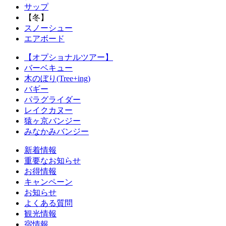
サップ
【冬】
スノーシュー
エアボード
【オプショナルツアー】
バーベキュー
木のぼり(Tree+ing)
バギー
パラグライダー
レイクカヌー
猿ヶ京バンジー
みなかみバンジー
新着情報
重要なお知らせ
お得情報
キャンペーン
お知らせ
よくある質問
観光情報
宿情報