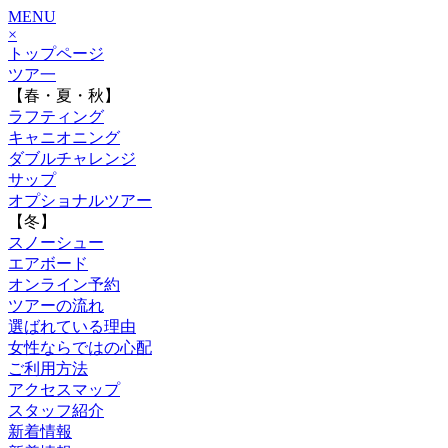
MENU
×
トップページ
ツア一
【春・夏・秋】
ラフティング
キャニオニング
ダブルチャレンジ
サップ
オプショナルツアー
【冬】
スノーシュー
エアボード
オンライン予約
ツアーの流れ
選ばれている理由
女性ならではの心配
ご利用方法
アクセスマップ
スタッフ紹介
新着情報