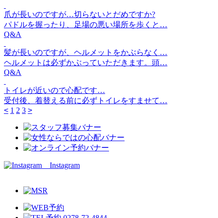
爪が長いのですが…切らないとだめですか?
パドルを握ったり、足場の悪い場所を歩くと…
Q&A
髪が長いのですが、ヘルメットをかぶらなく…
ヘルメットは必ずかぶっていただきます。頭…
Q&A
トイレが近いので心配です…
受付後、着替える前に必ずトイレをすませて…
<
1
2
3
>
Instagram