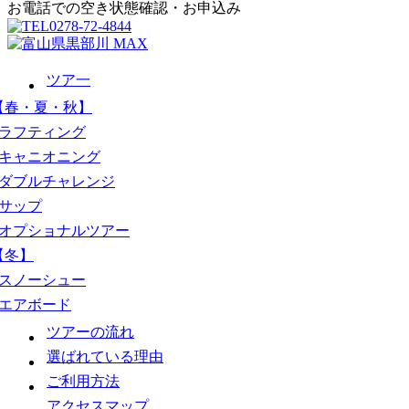
お電話での空き状態確認・お申込み
0278-72-4844
ツア一
【春・夏・秋】
ラフティング
キャニオニング
ダブルチャレンジ
サップ
オプショナルツアー
【冬】
スノーシュー
エアボード
ツアーの流れ
選ばれている理由
ご利用方法
アクセスマップ