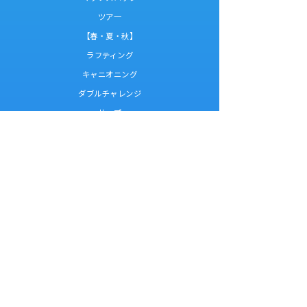
ツア一
【春・夏・秋】
ラフティング
キャニオニング
ダブルチャレンジ
サップ
【冬】
スノーシュー
エアボード
【オプショナルツアー】
バーベキュー
木のぼり(Tree+ing)
バギー
パラグライダー
レイクカヌー
猿ヶ京バンジー