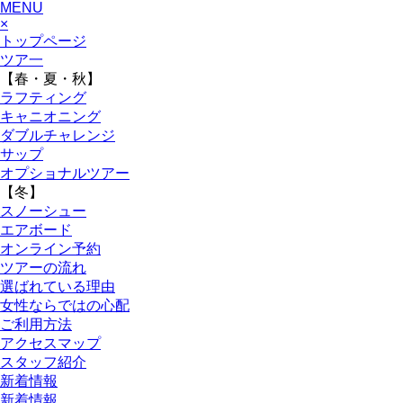
MENU
×
トップページ
ツア一
【春・夏・秋】
ラフティング
キャニオニング
ダブルチャレンジ
サップ
オプショナルツアー
【冬】
スノーシュー
エアボード
オンライン予約
ツアーの流れ
選ばれている理由
女性ならではの心配
ご利用方法
アクセスマップ
スタッフ紹介
新着情報
新着情報