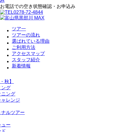
お電話での空き状態確認・お申込み
0278-72-4844
ツア一
ツアーの流れ
選ばれている理由
ご利用方法
アクセスマップ
スタッフ紹介
新着情報
・秋】
ィング
オニング
チャレンジ
ョナルツアー
シュー
ード